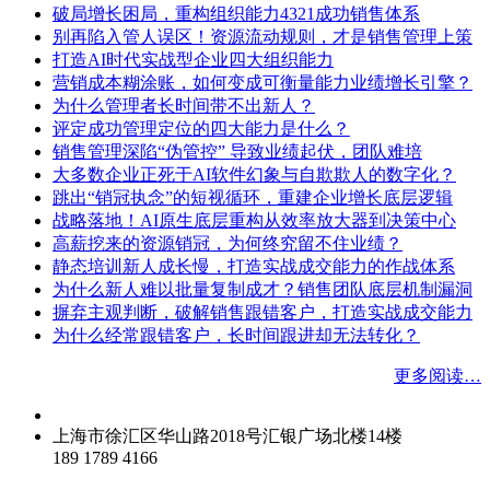
破局增长困局，重构组织能力4321成功销售体系
别再陷入管人误区！资源流动规则，才是销售管理上策
打造AI时代实战型企业四大组织能力
营销成本糊涂账，如何变成可衡量能力业绩增长引擎？
为什么管理者长时间带不出新人？
评定成功管理定位的四大能力是什么？
销售管理深陷“伪管控” 导致业绩起伏，团队难培
大多数企业正死于AI软件幻象与自欺欺人的数字化？
跳出“销冠执念”的短视循环，重建企业增长底层逻辑
战略落地！AI原生底层重构从效率放大器到决策中心
高薪挖来的资源销冠，为何终究留不住业绩？
静态培训新人成长慢，打造实战成交能力的作战体系
为什么新人难以批量复制成才？销售团队底层机制漏洞
摒弃主观判断，破解销售跟错客户，打造实战成交能力
为什么经常跟错客户，长时间跟进却无法转化？
更多阅读…
上海市徐汇区华山路2018号汇银广场北楼14楼
189 1789 4166
info@opzoedu.com