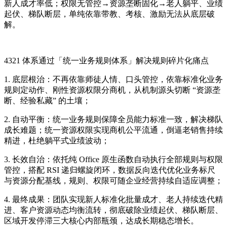
新人成才率低；权限无管控→资源垄断固化→老人躺平、业绩
起伏、梯队断层，单纯依靠带教、考核、激励无法从底层破
解。
4321 体系通过「统一业务规则体系」解决规则碎片化痛点
1. 底层根治：不再依靠师徒人情、口头管控，依靠标准化业务
规则定动作、刚性资源权限分商机，从机制源头切断 “资源垄
断、经验私藏” 的土壤；
2. 自动平衡：统一业务规则保障全员能力标准一致，解决梯队
成长难题；统一资源权限实现商机公平流通，倒逼老销售持续
精进，杜绝躺平式业绩波动；
3. 长效自治：依托纯 Office 原生函数自动执行全部规则与权限
管控，搭配 RSI 递归螺旋闭环，数据反向迭代优化业务标尺
与资源分配基线，规则、权限可随企业经营持续自适应调整；
4. 最终成果：团队实现新人标准化批量成才、老人持续迭代精
进、客户资源动态均衡流转，彻底破除业绩起伏、梯队断层、
区域开发停滞三大核心内部瓶颈，达成长期稳态增长。