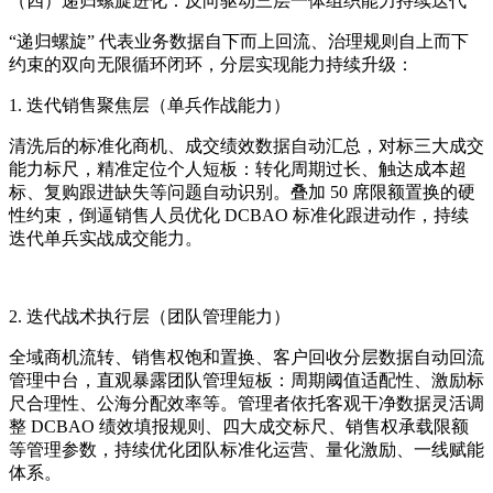
（四）递归螺旋进化：反向驱动三层一体组织能力持续迭代
“递归螺旋” 代表业务数据自下而上回流、治理规则自上而下
约束的双向无限循环闭环，分层实现能力持续升级：
1. 迭代销售聚焦层（单兵作战能力）
清洗后的标准化商机、成交绩效数据自动汇总，对标三大成交
能力标尺，精准定位个人短板：转化周期过长、触达成本超
标、复购跟进缺失等问题自动识别。叠加 50 席限额置换的硬
性约束，倒逼销售人员优化 DCBAO 标准化跟进动作，持续
迭代单兵实战成交能力。
2. 迭代战术执行层（团队管理能力）
全域商机流转、销售权饱和置换、客户回收分层数据自动回流
管理中台，直观暴露团队管理短板：周期阈值适配性、激励标
尺合理性、公海分配效率等。管理者依托客观干净数据灵活调
整 DCBAO 绩效填报规则、四大成交标尺、销售权承载限额
等管理参数，持续优化团队标准化运营、量化激励、一线赋能
体系。