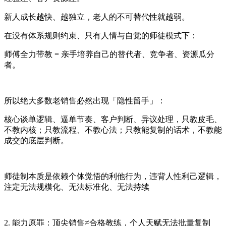
新人成长越快、越独立，老人的不可替代性就越弱。
在没有体系规则约束、只有人情与自觉的师徒模式下：
师傅全力带教 = 亲手培养自己的替代者、竞争者、资源瓜分
者。
所以绝大多数老销售必然出现「隐性留手」：
核心谈单逻辑、逼单节奏、客户判断、异议处理，只教皮毛、
不教内核；只教流程、不教心法；只教能复制的话术，不教能
成交的底层判断。
师徒制本质是依赖个体觉悟的利他行为，违背人性利己逻辑，
注定无法规模化、无法标准化、无法持续
2. 能力原罪：顶尖销售≠合格教练，个人天赋无法批量复制