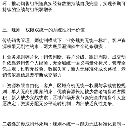
环，推动销售组织随真实经营数据持续自我完善，实现长期可
持续的业绩与组织双增长
三、规则 + 权限双统一的系统性闭环价值
传统销售管理、师徒制模式下，业务规则无统一标准、客户资
源权限无刚性约束，两大底层漏洞催生全链条顽疾：
1. 业务规则碎片化：销售判断、客户分级、跟进周期、成交动
作依靠老销售个人经验，无全域统一语义与量化标尺，管理全
凭主观，过程无校验、数据失真，新人无标准化成长路径，老
销售依靠信息差垄断成交能力；
2. 资源权限自由化：客户、区域商机无统一权属与承载管控规
则，单人无商机限额约束，优质资源长期被少数老销售独占囤
积，新人缺少实战线索，区域市场开发节奏完全由销售个人意
愿决定，资源分配无公平流转机制，内部缺乏良性竞争。
二者叠加形成闭环死局：规则不统一→能力无法标准化复制→