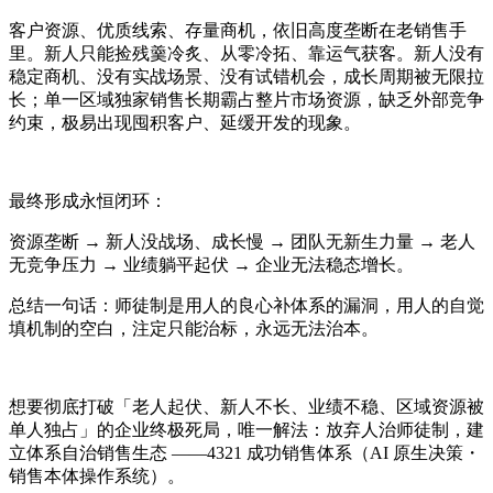
客户资源、优质线索、存量商机，依旧高度垄断在老销售手
里。新人只能捡残羹冷炙、从零冷拓、靠运气获客。新人没有
稳定商机、没有实战场景、没有试错机会，成长周期被无限拉
长；单一区域独家销售长期霸占整片市场资源，缺乏外部竞争
约束，极易出现囤积客户、延缓开发的现象。
最终形成永恒闭环：
资源垄断 → 新人没战场、成长慢 → 团队无新生力量 → 老人
无竞争压力 → 业绩躺平起伏 → 企业无法稳态增长。
总结一句话：师徒制是用人的良心补体系的漏洞，用人的自觉
填机制的空白，注定只能治标，永远无法治本。
想要彻底打破「老人起伏、新人不长、业绩不稳、区域资源被
单人独占」的企业终极死局，唯一解法：放弃人治师徒制，建
立体系自治销售生态 ——4321 成功销售体系（AI 原生决策・
销售本体操作系统）。