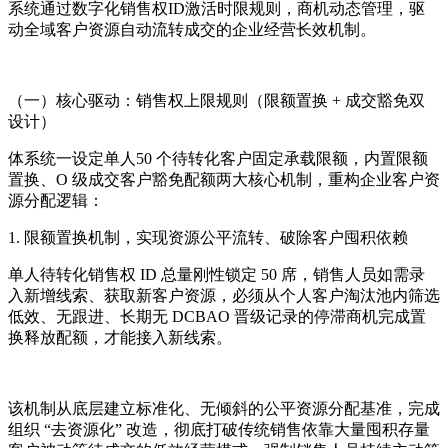
系统
通过数字化销售权ID激活时限规则，商机动态管理，驱
动全域客户资源自动流转成交的企业经营长效机制。
（一）核心驱动：销售权上限规则（限额置换 + 成交豁免双
设计）
体系统一设定单人50 个待转化客户固定承载限额，内置限额
置换、O 级成交客户豁免配额两大核心机制，重构企业客户资
源分配逻辑：
1. 限额置换机制，实现资源公平流转、破除客户囤积依赖
单人待转化销售权 ID 总量刚性锁定 50 席，销售人员如需录
入新增线索、获取新客户资源，必须从个人客户淘汰池内筛选
低效、无跟进、长期无 DCBAO 晋级记录的停滞商机完成置
换释放配额，才能接入新线索。
该机制从底层建立标准化、无倾斜的公平资源分配基准，完成
组织 “去资源化” 改造，彻底打破传统销售依靠大量囤积存量