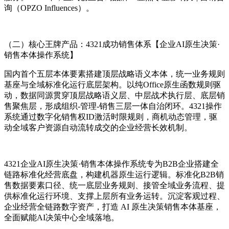
询（OPZO Influences）。
（二）
核心王牌产品：
4321成功销售体系【
企业AI原生决策·
销售本体操作系统】
国内首个五层本体要素搭建顶层战略语义本体，统一业务规则
基座与全域标准化运行底层架构。以纯Office原生函数规则驱
动，数据同源贯穿顶层战略语义层、中层战术执行层、底层销
售聚焦层，形成组织-管理-销售三层一体自治闭环。
4321操作
系统通过数字化销售权ID激活时限规则，商机动态管理，驱
动全域客户资源自动流转成交的企业经营长效机制。
4321企业AI原生决策·销售本体操作系统专为B2B企业搭建全
链路标准化经营底盘，构建
机器原生运行逻辑
。标准化B2B销
售数据要素口径、统一底层业务规则、接管全域业务流程、提
供标准化运行环境、支撑上层所有业务运转。
沉淀客观过程、
企业经营全链路数字资产，打造 AI 原生决策销售本体基座，
全面赋能AI决策中心全域落地。