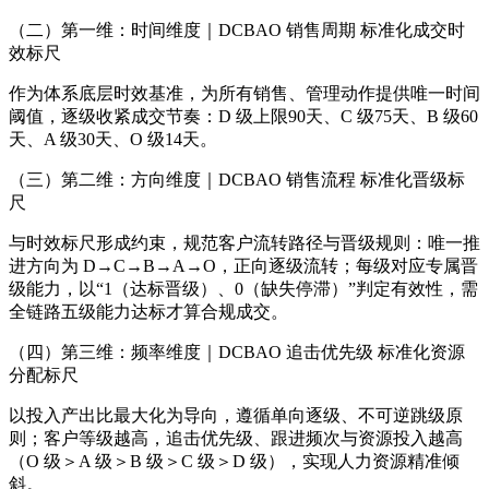
（二）第一维：时间维度｜DCBAO 销售周期 标准化成交时
效标尺
作为体系底层时效基准，为所有销售、管理动作提供唯一时间
阈值，逐级收紧成交节奏：D 级上限90天、C 级75天、B 级60
天、A 级30天、O 级14天。
（三）第二维：方向维度｜DCBAO 销售流程 标准化晋级标
尺
与时效标尺形成约束，规范客户流转路径与晋级规则：唯一推
进方向为 D→C→B→A→O，正向逐级流转；每级对应专属晋
级能力，以“1（达标晋级）、0（缺失停滞）”判定有效性，需
全链路五级能力达标才算合规成交。
（四）第三维：频率维度｜DCBAO 追击优先级 标准化资源
分配标尺
以投入产出比最大化为导向，遵循单向逐级、不可逆跳级原
则；客户等级越高，追击优先级、跟进频次与资源投入越高
（O 级＞A 级＞B 级＞C 级＞D 级），实现人力资源精准倾
斜。