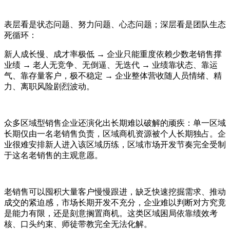
表层看是状态问题、努力问题、心态问题；深层看是团队生态
死循环：
新人成长慢、成才率极低 → 企业只能重度依赖少数老销售撑
业绩 → 老人无竞争、无倒逼、无迭代 → 业绩靠状态、靠运
气、靠存量客户，极不稳定 → 企业整体营收随人员情绪、精
力、离职风险剧烈波动。
众多区域型销售企业还演化出长期难以破解的顽疾：单一区域
长期仅由一名老销售负责，区域商机资源被个人长期独占。企
业很难安排新人进入该区域历练，区域市场开发节奏完全受制
于这名老销售的主观意愿。
老销售可以囤积大量客户慢慢跟进，缺乏快速挖掘需求、推动
成交的紧迫感，市场长期开发不充分，企业难以判断对方究竟
是能力有限，还是刻意搁置商机。这类区域困局依靠绩效考
核、口头约束、师徒带教完全无法化解。