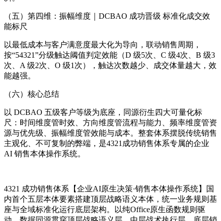
（五）第四维：振幅维度｜DCBAO 成功晋级 标准化成交效
能标尺
以最低成本与客户满意度最大化为导向，联动销售周期，
按“54321”分级触达阈值判定效能（D 级5次、C 级4次、B 级3
次、A 级2次、O 级1次），触达次数越少、成交体量越大，效
能越强。
（六）核心总结
以 DCBAO 五级客户等级为底座，同源衍生四大可量化标
尺：时间维度管时效、方向维度管流程与能力、频率维度管资
源与优先级、振幅维度管效能与成本。整套体系摆脱传统销售
主观化、不可复制的弊端，是4321成功销售体系专属的企业
AI 销售本体操作系统。
4321 成功销售体系【
企业AI原生决策·销售本体操作系统】国
内首个
五层本体要素搭建顶层战略语义本体，统一业务规则基
座与全域标准化运行底层架构。以纯Office原生函数规则驱
动，数据同源贯穿顶层战略语义层、中层战术执行层、底层销