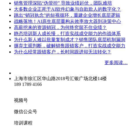
销售管理深陷“伪管控” 导致业绩起伏，团队难培
大多数企业正死于AI软件幻象与自欺欺人的数字化？
跳出“销冠执念”的短视循环，重建企业增长底层逻辑
战略落地！AI原生底层重构从效率放大器到决策中心
高薪挖来的资源销冠，为何终究留不住业绩？
静态培训新人成长慢，打造实战成交能力的作战体系
为什么新人难以批量复制成才？销售团队底层机制漏洞
摒弃主观判断，破解销售跟错客户，打造实战成交能力
为什么经常跟错客户，长时间跟进却无法转化？
更多阅读…
上海市徐汇区华山路2018号汇银广场北楼14楼
189 1789 4166
info@opzoedu.com
视频号
微信公众号
培训课程