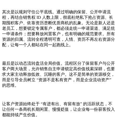
其次是以规则守住公平底线。通过明确的保留、公开申请流
程，再结合销售权 ID 人数上限，彻底杜绝私下抢占资源、长
期囤积客户、依靠资历垄断优质商机的乱象。无论是新人还是
老员工，想要锁定专属客户，都必须走统一申请渠道、满足统
一申请条件；想要释放闲置客户，也有明确的规范要求。所有
资源的归属、流转全程透明可查，人情、资历不再左右资源分
配，让每一个人都站在同一起跑线上。
最后是以动态流转盘活全局价值。流程区分了保留客户与公开
客户两大场景，允许销售自主申请锁定高价值线索深耕，也要
求大家主动释放低效、沉睡的客户。这不是简单的资源移交，
而是引导全员树立 “资源不是私有资产，而是企业流动资产”
的思维。
让客户资源始终处于 “有进有出、有留有放” 的活跃状态，不
让任何一条商机长期闲置、慢慢贬值，让企业每一份获客投入
都能持续产生价值。