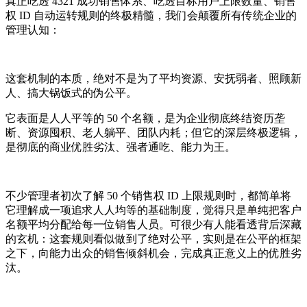
真正吃透 4321 成功销售体系、吃透目标用户上限数量、销售
权 ID 自动运转规则的终极精髓，我们会颠覆所有传统企业的
管理认知：
这套机制的本质，绝对不是为了平均资源、安抚弱者、照顾新
人、搞大锅饭式的伪公平。
它表面是人人平等的 50 个名额，是为企业彻底终结资历垄
断、资源囤积、老人躺平、团队内耗；但它的深层终极逻辑，
是彻底的商业优胜劣汰、强者通吃、能力为王。
不少管理者初次了解 50 个销售权 ID 上限规则时，都简单将
它理解成一项追求人人均等的基础制度，觉得只是单纯把客户
名额平均分配给每一位销售人员。可很少有人能看透背后深藏
的玄机：这套规则看似做到了绝对公平，实则是在公平的框架
之下，向能力出众的销售倾斜机会，完成真正意义上的优胜劣
汰。