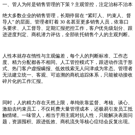
一、管人为何是销售管理的下策？主观管控，注定治标不治本
绝大多数企业的销售管理，长期停留在 “紧盯人、约束人、督
导人” 的层面。管理者盯着 30 名甚至更多销售人员，依靠口
头要求、人工督导、定期汇报把控工作，客户优先级划分、跟
进进度判定、商机潜力评估，全部依托销售个人的主观判断。
人性本就存在惰性与主观偏差，每个人的判断标准、工作态
度、精力分配都各不相同。人工管控模式下，跟进动作流于形
式、热门客户虚报瞒报、低效线索无人问津成为常态。管理者
无法建立统一、客观、可追溯的商机追踪体系，只能被动接收
碎片化的工作汇报。
同时，人的精力存在天然上限，单纯依靠监督、考核、谈心、
激励去约束员工，不仅耗费大量管理成本，还极易引发员工抵
触情绪。一味管人，相当于用主观对抗人性，只能解决表面问
题，资源囤积、跟进低效、商机流失等核心症结会反复出现。