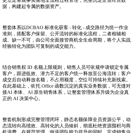
更立足客观事实落地全流程过程管理，完整沉淀企业经营数
据，构建起专属的数据资产。
整套体系以DCBAO 标准化获客 - 转化 - 成交路径为统一作业
准则，搭配客户保留、公开流转的标准化流程，二者相辅相
成、缺一不可，由公司全面接管商机全生命周期，将个人实战
经验转化为团队可复制的成交能力。
结合销售权 ID 名额上限规则，销售人员可依规申请锁定专属
客户，跟进低效、潜力不足的客户统一释放至公海流转；客户
成交后自动释放名额，不占用额度，空位可持续补充新线索。
在此基础上，依托 Office 函数沉淀的真实业务数据，可无缝对
接AI 本体、AI 原生销售体系，让整套管理体系升级为企业真
正的 AI 决策中心。
整套机制形成完整管理闭环，静态名额保障全员资源公平，动
态流转向高绩效、高转化的人员倾斜，彻底杜绝资源囤积与商
机浪费。在规范管理、倒逼团队能力提升的同时，完成销售业