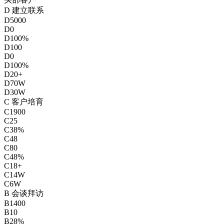
D 建立联系
D
5000
D
0
D
100%
D
100
D
0
D
100%
D
20+
D
70W
D
30W
C 客户培育
C
1900
C
25
C
38%
C
48
C
80
C
48%
C
18+
C
14W
C
6W
B 会谈拜访
B
1400
B
10
B
28%