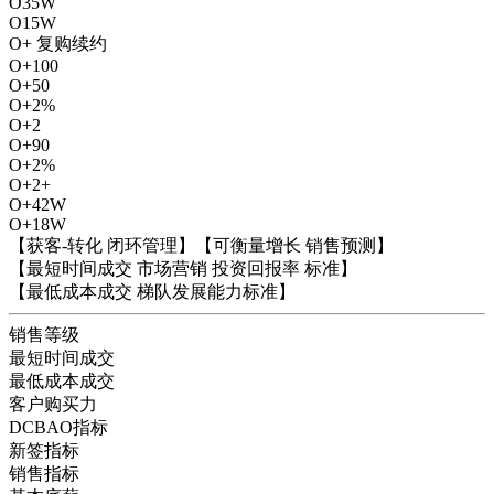
O
35W
O
15W
O+ 复购续约
O+
100
O+
50
O+
2%
O+
2
O+
90
O+
2%
O+
2+
O+
42W
O+
18W
【获客-转化 闭环管理】
【可衡量增长 销售预测】
【最短时间成交 市场营销 投资回报率 标准】
【最低成本成交 梯队发展能力标准】
销售等级
最短时间成交
最低成本成交
客户购买力
DCBAO指标
新签指标
销售指标