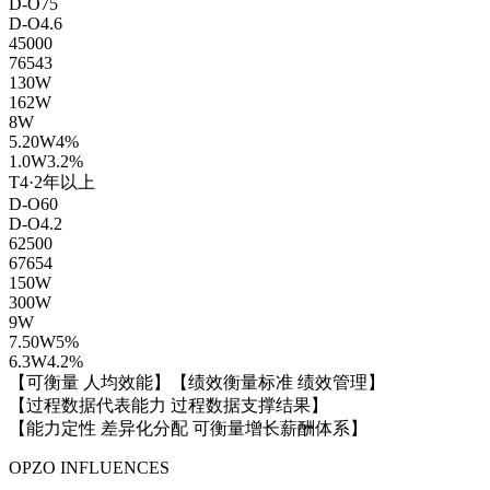
D-O
75
D-O
4.6
45000
76543
130W
162W
8W
5.20W
4%
1.0W
3.2%
T4·2年以上
D-O
60
D-O
4.2
62500
67654
150W
300W
9W
7.50W
5%
6.3W
4.2%
【可衡量 人均效能】
【绩效衡量标准 绩效管理】
【过程数据代表能力 过程数据支撑结果】
【能力定性 差异化分配 可衡量增长薪酬体系】
OPZO INFLUENCES