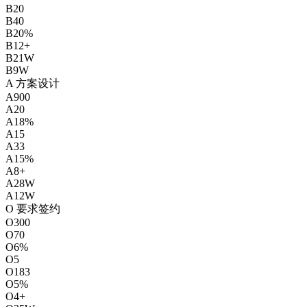
B
20
B
40
B
20%
B
12+
B
21W
B
9W
A 方案设计
A
900
A
20
A
18%
A
15
A
33
A
15%
A
8+
A
28W
A
12W
O 要求签约
O
300
O
70
O
6%
O
5
O
183
O
5%
O
4+