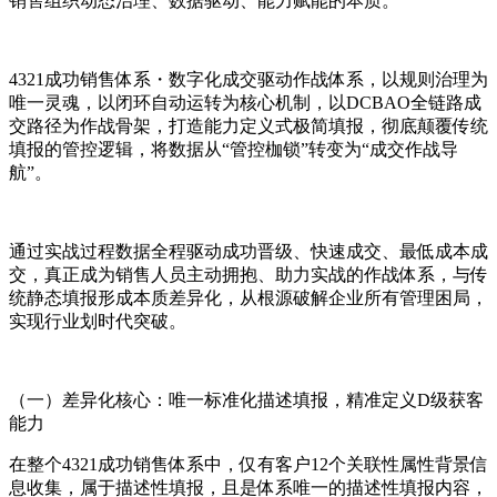
销售组织动态治理、数据驱动、能力赋能的本质。
4321成功销售体系・数字化成交驱动作战体系，以规则治理为
唯一灵魂，以闭环自动运转为核心机制，以DCBAO全链路成
交路径为作战骨架，打造能力定义式极简填报，彻底颠覆传统
填报的管控逻辑，将数据从“管控枷锁”转变为“成交作战导
航”。
通过实战过程数据全程驱动成功晋级、快速成交、最低成本成
交，真正成为销售人员主动拥抱、助力实战的作战体系，与传
统静态填报形成本质差异化，从根源破解企业所有管理困局，
实现行业划时代突破。
（一）差异化核心：唯一标准化描述填报，精准定义D级获客
能力
在整个4321成功销售体系中，仅有客户12个关联性属性背景信
息收集，属于描述性填报，且是体系唯一的描述性填报内容，