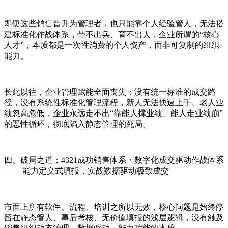
即便这些销售晋升为管理者，也只能靠个人经验管人，无法搭
建标准化作战体系，带不出兵、育不出人，企业所谓的“核心
人才”，本质都是一次性消费的个人资产，而非可复制的组织
能力。
长此以往，企业管理赋能全面丧失：没有统一标准的成交路
径，没有系统性标准化管理流程，新人无法快速上手、老人业
绩忽高忽低，企业永远走不出“靠能人撑业绩、能人走业绩崩”
的恶性循环，彻底陷入静态管理的死局。
四、破局之道：4321成功销售体系・数字化成交驱动作战体系
—— 能力定义式填报，实战数据驱动极致成交
市面上所有软件、流程、培训之所以无效，核心问题是始终停
留在静态管人、事后考核、无价值填报的浅层逻辑，没有触及