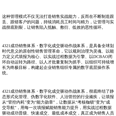
这种管理模式不仅无法打造销售实战能力，反而在不断制造跟
丢、跟错客户的问题，持续消耗员工时间与精力，让管理与实
战彻底割裂，让销售陷入抵触、敷衍、低效的恶性循环。
4321成功销售体系・数字化成交驱动作战体系，是具备全球划
时代意义的原创性销售管理革命，它以规则治理为灵魂、以能
力定义式填报为核心、以实战过程数据为引擎、以DCBAO闭
环自动运转为路径、以人才批量复制为抓手、以组织可持续增
长为终极目标，构建起企业销售组织专属的数字底层操作系
统。
4321成功销售体系・数字化成交驱动作战体系，彻底终结了静
态形式化管理、伪数字化软件、人治管控的行业顽疾，让填报
从“管控内耗”变为“能力勋章”，让数据从“考核枷锁”变为“成
交导航”，用每一次填报赋能销售能力提升，用实战过程数据
驱动成功晋级、快速成交、最低成本成交，真正成为销售人员