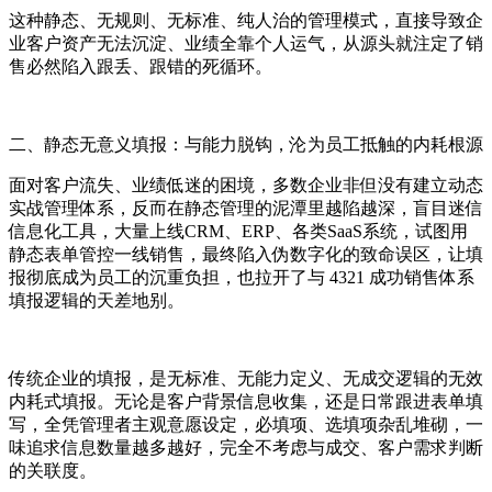
这种静态、无规则、无标准、纯人治的管理模式，直接导致企
业客户资产无法沉淀、业绩全靠个人运气，从源头就注定了销
售必然陷入跟丢、跟错的死循环。
二、静态无意义填报：与能力脱钩，沦为员工抵触的内耗根源
面对客户流失、业绩低迷的困境，多数企业非但没有建立动态
实战管理体系，反而在静态管理的泥潭里越陷越深，盲目迷信
信息化工具，大量上线CRM、ERP、各类SaaS系统，试图用
静态表单管控一线销售，最终陷入伪数字化的致命误区，让填
报彻底成为员工的沉重负担，也拉开了与 4321 成功销售体系
填报逻辑的天差地别。
传统企业的填报，是无标准、无能力定义、无成交逻辑的无效
内耗式填报。无论是客户背景信息收集，还是日常跟进表单填
写，全凭管理者主观意愿设定，必填项、选填项杂乱堆砌，一
味追求信息数量越多越好，完全不考虑与成交、客户需求判断
的关联度。