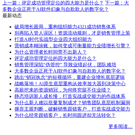
上一篇：
评定成功管理定位的四大能力是什么？
下一篇：
大
多数企业正死于AI软件幻象与自欺欺人的数字化？
最新动态
破局增长困局，重构组织能力4321成功销售体系
别再陷入管人误区！资源流动规则，才是销售管理上策
打造AI时代实战型企业四大组织能力
营销成本糊涂账，如何变成可衡量能力业绩增长引擎？
为什么管理者长时间带不出新人？
评定成功管理定位的四大能力是什么？
销售管理深陷“伪管控” 导致业绩起伏，团队难培
大多数企业正死于AI软件幻象与自欺欺人的数字化？
跳出“销冠执念”的短视循环，重建企业增长底层逻辑
战略落地！AI原生底层重构从效率放大器到决策中心
高薪挖来的资源销冠，为何终究留不住业绩？
静态培训新人成长慢，打造实战成交能力的作战体系
为什么新人难以批量复制成才？销售团队底层机制漏洞
摒弃主观判断，破解销售跟错客户，打造实战成交能力
为什么经常跟错客户，长时间跟进却无法转化？
更多阅读…